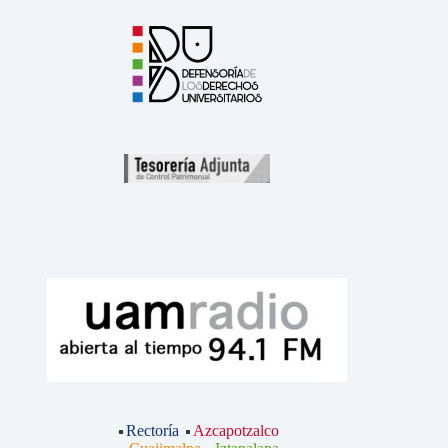
Rectoría
Azcapotzalco