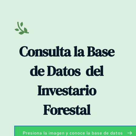
Consulta la Base 
de Datos  del 
Investario 
Forestal 
Presiona la imagen y conoce la base de datos