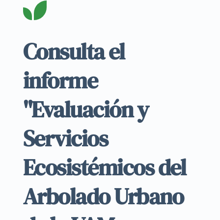
Consulta el 
informe 
"Evaluación y 
Servicios 
Ecosistémicos del 
Arbolado Urbano 